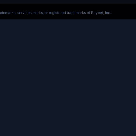
竞及体育赛
_S14英雄联盟全球