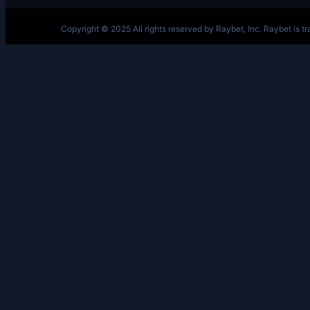
跳
至
内
首页–雷竞技-雷竞技官网_DOTA2,LOL,CSGO电
事竞猜
容
S14竞猜赌钱的吗