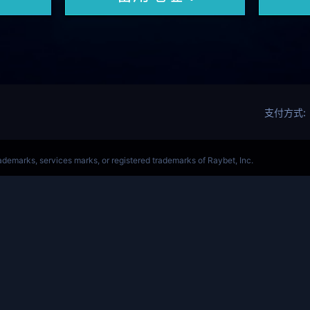
竞及体育赛