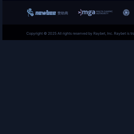
跳
至
内
首页–雷竞技-雷竞技官网_DOTA2,LOL,CSGO电
事竞猜
容