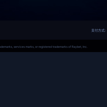
竞及体育赛