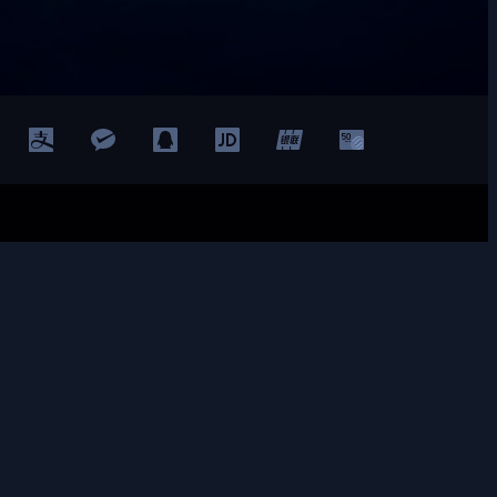
首页
新闻
资讯
关于