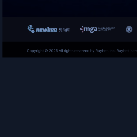
跳
至
内
首页–雷竞技-雷竞技官网_DOTA2,LOL,CSGO电
事竞猜
容