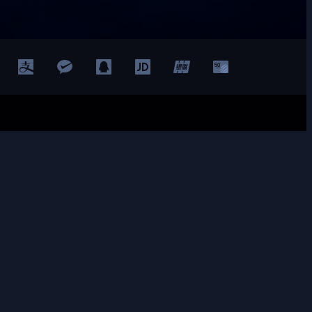
首页
新闻
资讯
关于