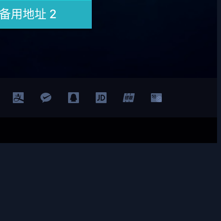
首页
新闻
资讯
关于