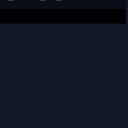
首页
新闻
资讯
关于